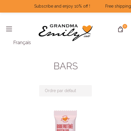
Subscribe and enjoy 10% off ! ‎ ‎ ‎ ‎ ‎ ‎ ‎ ‎ ‎ ‎ ‎ ‎ Free shipp
0
BARS